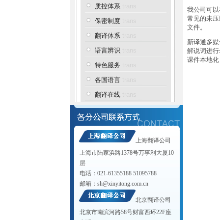
质控体系
trans
我公司可以
常见的未压
保密制度
trans
文件。
翻译体系
trans
新译通多媒体
语言辨识
trans
解说词进行
课件本地化
特色服务
trans
各国语言
trans
翻译在线
trans
上海翻译公司
上海市陆家浜路1378号万事利大厦10
层
电话：021-61355188 51095788
邮箱：
sh@xinyitong.com.cn
北京翻译公司
北京市南滨河路58号财富西环22F座