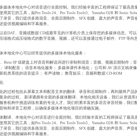
媒体本地化中心对语音进行全面控制。我们经验丰富的工程师保证了最高质
它的工具，如Pro Tools 24、Pro Tools Tools5、Yamaha O2R 和 Sonic Solut
。除了录音，我们提供多路混音、全面后期制作、SFX 创建、庞大的声音库、声音
还提供视频编辑和字幕服务。
DAT、音频或数据 CD或最常见的计算机介质上保存您的多媒体信息。可以
压缩格式或压缩格式的数字音频、视频，还可以直接通过电子邮件、FTP 等向
体本地化中心可以经常提供的多媒体本地化服务：
、Beta SP 或硬盘上对语音和解说词进行录制和混音；音频、视频后期制作；
； 译制配音； 语音本地化服务； 多媒体课件本地化； 公司和 AV 演示文稿录像
算机类系统的语音提示； 有声读物； 教育娱乐； 音频和数据 CD-ROM
化
化的过程包括从屏幕文本和配音文本的翻译、录音和后期制作，再到最终产品
复杂的过程。 新译通拥有全面的多媒体翻译、本地化相关设备，我们从资源库
服务机构中挑选训练有素的专业人才。我们积累丰富的多语言录音经验，我们
音响和录音工程师，以确保多媒体本地化项目的准确实施。
体翻译、本地化中心对语音进行全面控制。我们经验丰富的工程师保证了最高
它的工具，如Pro Tools 24、Pro Tools Tools5、Yamaha O2R 和 Sonic Solut
。除了录音，我们提供多路混音、全面后期制作、SFX 创建、庞大的声音库、声音
还提供视频编辑和字幕服务。