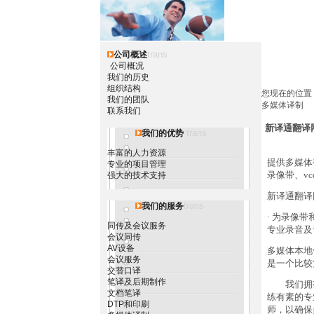
trans
公司概述
公司概况
我们的历史
组织结构
您现在的位置
我们的团队
多媒体译制
联系我们
新译通翻译
trans
我们的优势
丰富的人力资源
提供多媒体
专业的项目管理
录像带、vc
强大的技术支持
新译通翻译
trans
我们的服务
· 为录像
同传及会议服务
专业录音及
会议同传
AV设备
多媒体本地
会议服务
是一个比较
交替口译
笔译及后期制作
我们拥有
文档笔译
练有素的专
DTP和印刷
师，以确保