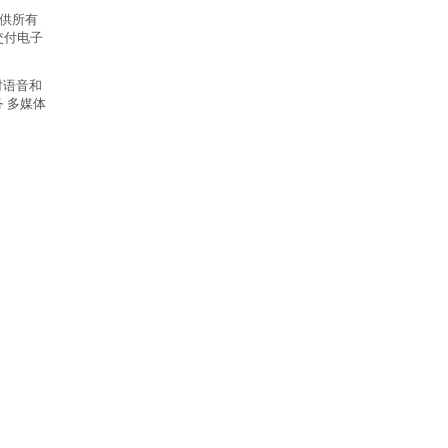
提供所有
交付电子
对语音和
 多媒体