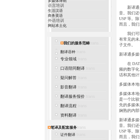
多媒体译制
语言培训
新译通多
生活汉语
音。我们还使用其
商务英语
USP 等
外语培训
而且，我们
网站本土化
我们可以在
有常见的未
trans
我们的服务范畴
子文件。
trans
翻译语种
新译通多媒
专业领域
trans
在 DAT
口语陪同翻译
trans
频的数字化
话和其他计
疑问解答
trans
多媒体本地
影音翻译
trans
多媒体本地
翻译服务报价
trans
是一个比较
先的多媒体
翻译流程
trans
娴熟的内部
资料翻译
trans
新译通多媒
音。我们还使用其
trans
笔译及配套服务
USP 等
trans
证件翻译
而且，我们