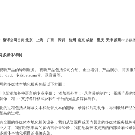
：
翻译公司
首页
北京
上海
广州
深圳
杭州
南京
成都
重庆
天津
苏州
>>
多媒
网多媒体译制
视听产品的译制服务。 视听产品包括公司介绍、企业培训、产品演示、商务推
d、dvd、专业betacam带、录音带等。
网的多媒体本地化服务包括以下方面：
带和电影添加各种语言的专业字幕；· 添加画外音；· 录音带的制作；· 视听产品的
音像工程；· 支持各种格式及软件平台的光盘多媒体制作。
化的过程包括从屏幕文本和配音文本的翻译、录音和后期制作，再到最终产品
复杂的过程。
全面的多媒体本地化相关设备，我们从资源库或国内领先的多媒体服务机构
业人才。我们积累丰富的多语言录音经验，我们配备技术娴熟的内部音响和录
多媒体本地化项目的准确实施。