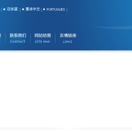
|
|
|
|