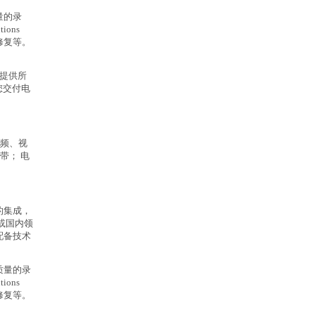
量的录
ions
修复等。
提供所
您交付电
音频、视
带； 电
的集成，
或国内领
配备技术
质量的录
ions
修复等。