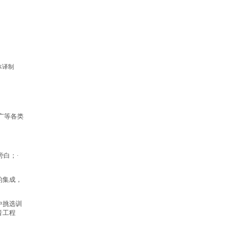
体译制
广等各类
旁白；·
的集成，
中挑选训
音工程