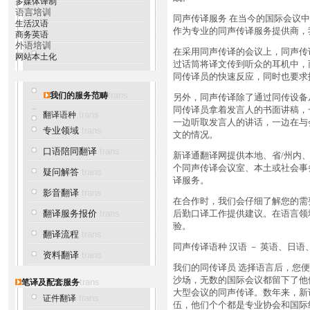
多媒体译制
语言培训
同声传译服务 在当今的国际会议
生活汉语
作为专业的同声传译服务提供商，
商务英语
外语培训
在采用同声传译的会议上，同声传
网站本土化
过话筒将译文传到听众的耳机中，
同传译员的快速反应，同时也要求
trans
我们的服务范畴
另外，同声传译除了通过同传设备
同传译员拿着发言人的书面讲稿，
trans
翻译语种
一边听取发言人的讲话，一边在与
专业领域
trans
文的情况。
口语陪同翻译
trans
新译通翻译网提供本地、省/州内
个同声传译会议室、本土或社会事
疑问解答
trans
译服务。
影音翻译
trans
在合作时，我们会仔细了解您的需
翻译服务报价
trans
后勤口译工作提供建议。在语言领
验。
翻译流程
trans
同声传译语种 汉语 － 英语、日
资料翻译
trans
我们的同传译员 选择语言后，您
沙场，无数的国际会议都留下了他
trans
笔译及配套服务
大型会议的同声传译。数年来，新
trans
证件翻译
伍，他们个个都是专业协会和国际