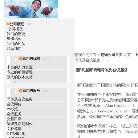
trans
公司概述
公司概况
我们的历史
组织结构
我们的团队
联系我们
您现在的位置：
翻译公司
首页
北京
trans
我们的优势
同传及会议服务
丰富的人力资源
新译通翻译网同传及会议服务
专业的项目管理
强大的技术支持
新译通致力于国际会议的同声传译
trans
我们的服务
在长期的同声传译实践中，我们聚
同传及会议服务
公司同声传译员先后为党和国家领导人、联
会议同传
伦 · 格林斯潘（ Alan Greenspa
AV设备
穆沙拉夫（ Pervez Mushar
会议服务
多场。公司同声传译员的出色表现
交替口译
笔译及后期制作
我们的同传培训目标是：经过系统
文档笔译
握同传的基本理论和技巧，为日后
DTP和印刷
战。