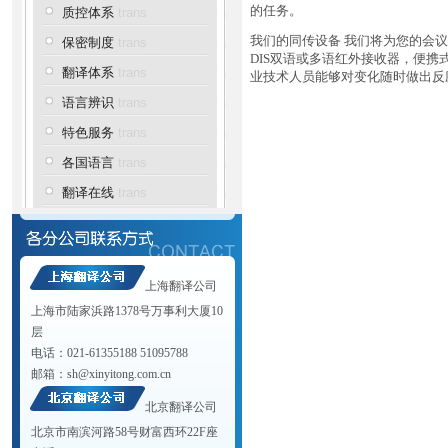
的任务。
质控体系
trans
我们的同传设备 我们将为您的会
保密制度
trans
DIS双语或多语红外接收器，便
翻译体系
trans
业技术人员能够对变化随时做出反
语言辨识
trans
特色服务
trans
各国语言
trans
翻译在线
trans
上海翻译公司
上海市陆家浜路1378号万事利大厦10
层
电话：021-61355188 51095788
邮箱：
sh@xinyitong.com.cn
北京翻译公司
北京市南滨河路58号财富西环22F座